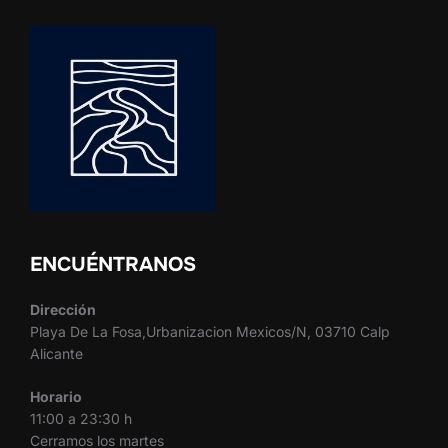
ENCUÉNTRANOS
Dirección
Playa De La Fosa,Urbanizacion Mexicos/N, 03710 Calp
Alicante
Horario
11:00 a 23:30 h
Cerramos los martes