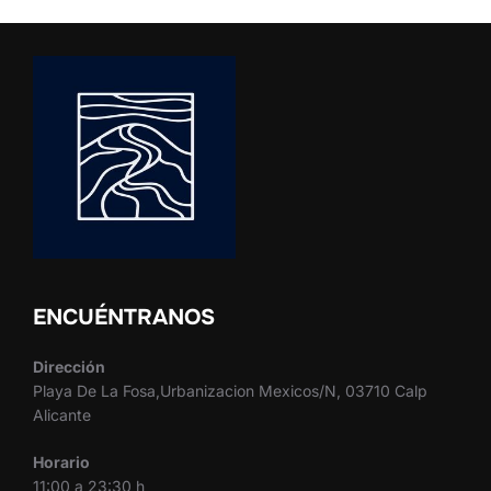
ENCUÉNTRANOS
Dirección
Playa De La Fosa,Urbanizacion Mexicos/N, 03710 Calp
Alicante
Horario
11:00 a 23:30 h